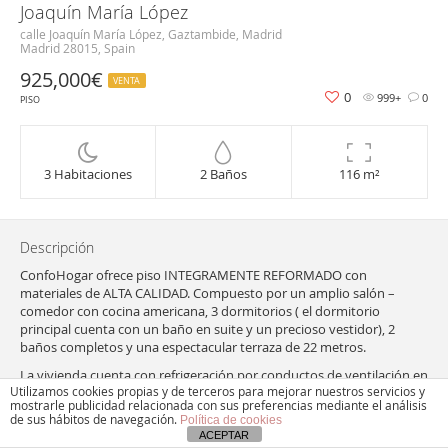
Joaquín María López
calle Joaquín María López, Gaztambide, Madrid
Madrid 28015, Spain
925,000€
VENTA
0
999+
0
PISO
3 Habitaciones
2 Baños
116 m²
Descripción
ConfoHogar ofrece piso INTEGRAMENTE REFORMADO con
materiales de ALTA CALIDAD. Compuesto por un amplio salón –
comedor con cocina americana, 3 dormitorios ( el dormitorio
principal cuenta con un baño en suite y un precioso vestidor), 2
baños completos y una espectacular terraza de 22 metros.
La vivienda cuenta con refrigeración por conductos de ventilación en
Utilizamos cookies propias y de terceros para mejorar nuestros servicios y
todas las estancias y calefacción centralizada.
mostrarle publicidad relacionada con sus preferencias mediante el análisis
de sus hábitos de navegación.
Finca con acceso para movilidad reducida, dos ascensores y
Política de cookies
ACEPTAR
conserje.