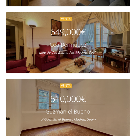
VENTA
649,000€
Cea Bermúdez
calle de Cea Bermúdez, Madrid, Spain
VENTA
510,000€
Guzmán el Bueno
c/ Guzmán el Bueno, Madrid, Spain