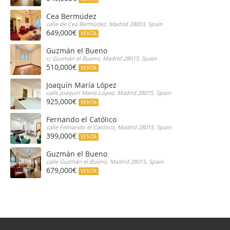
Cea Bermúdez
calle de Cea Bermúdez, Madrid 28003, Spain
649,000€
VENTA
Guzmán el Bueno
c/ Guzmán el Bueno, Madrid 28015, Spain
510,000€
VENTA
Joaquín María López
calle Joaquín María López, Madrid 28015, Spain
925,000€
VENTA
Fernando el Católico
calle Fernando el Católico, Madrid 28015, Spain
399,000€
VENTA
Guzmán el Bueno
calle Guzmán el Bueno, Madrid 28015, Spain
679,000€
VENTA